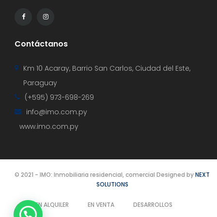
Contáctanos
Km 10 Acaray, Barrio San Carlos, Ciudad del Este,
Paraguay
(+595) 973-698-269
info@imo.com.py
www.imo.com.py
© 2021 - IMO: Inmobiliaria residencial, comercial Designed by
NEXT
SOLUTIONS
EN ALQUILER
EN VENTA
DESARROLLOS