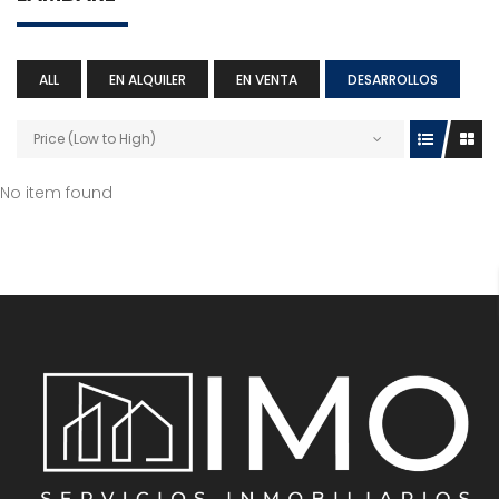
ALL
EN ALQUILER
EN VENTA
DESARROLLOS
Price (Low to High)
No item found