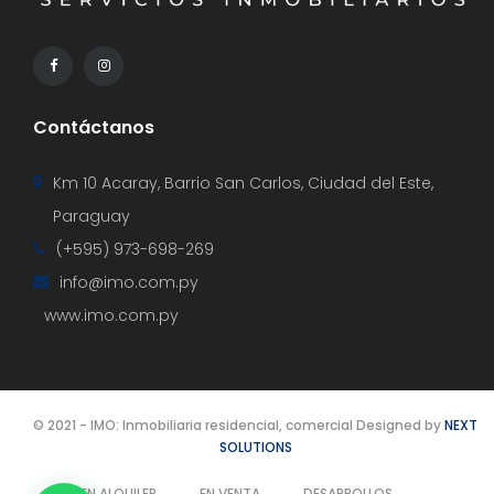
Contáctanos
Km 10 Acaray, Barrio San Carlos, Ciudad del Este,
Paraguay
(+595) 973-698-269
info@imo.com.py
www.imo.com.py
© 2021 - IMO: Inmobiliaria residencial, comercial Designed by
NEXT
SOLUTIONS
EN ALQUILER
EN VENTA
DESARROLLOS