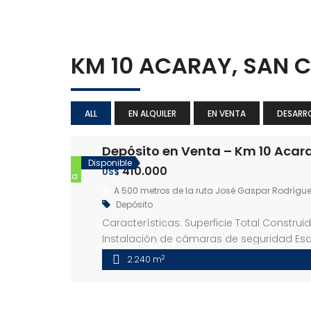
KM 10 ACARAY, SAN 
ALL
EN ALQUILER
EN VENTA
DESARR
Depósito en Venta – Km 10 Acara
En
Disponible
410.000
US$
Venta
A 500 metros de la ruta José Gaspar Rodríguez 
Depósito
Características: Superficie Total Constru
Instalación de cámaras de seguridad Es
con el propietario
2
2.240 m