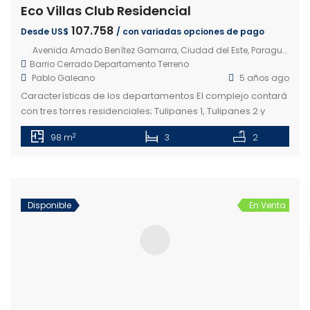
Eco Villas Club Residencial
107.758
Desde US$
/ con variadas opciones de pago
Avenida Amado Benítez Gamarra, Ciudad del Este, Paraguay
Barrio Cerrado
Departamento
Terreno
Pablo Galeano
5 años ago
Características de los departamentos El complejo contará
con tres torres residenciales; Tulipanes 1, Tulipanes 2 y
Tulipanes 3. Los edificios tendrán 14 pisos cada uno, y
2
98 m
3
2
cuatro departamentos por piso. Torre Tulipanes 1: Esta
torre está compuesta de departamentos de tres
habitaciones, dos baños (una habitación en suite), con 98
metros cuadrados de dimensión total. […]
Disponible
En Venta