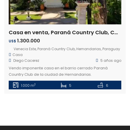
Casa en venta, Paraná Country Club, Calle Venecia Este
1.300.000
US$
Venecia Este, Paraná Country Club, Hernandarias, Paraguay
Casa
Diego Cacerez
5 años ago
Vendo imponente casa en el barrio cerrado Paraná
Country Club de la ciudad de Hernandarias.
Características: 5 habitaciones en suite Cocina amoblada
2
1.000 m
5
6
Comedor Amplia sala de estar (250 m2), con varios
ambientes Patio extenso Balcones con vistas inigualables
Piscina de 12×8 m2. Quincho Oficina Área de servicios y
lavadero