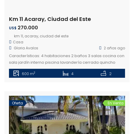
Km 11 Acaray, Ciudad del Este
270.000
US$
km 11, acaray, ciudad del este
Casa
Gloria Avalos
2 años ago
Características: 4 habitaciones 2 baños 3 salas cocina con
sala jardín interno piscina lavandería cerrada quincho
cerrado 2 terrenos de 30×30 circuito cerrado cercado
2
600 m
4
2
eléctrico 11 cámaras muebles a medidos
Oferta
En Venta