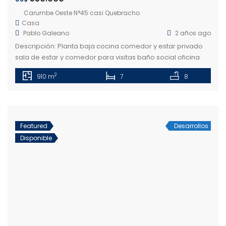
Carumbe Oeste N°45 casi Quebracho
Casa
Pablo Galeano
2 años ago
Descripción: Planta baja cocina comedor y estar privado
sala de estar y comedor para visitas baño social oficina
dormitorio para huéspedes quincho con área para
2
910 m
7
8
gimnasio y baño piscina Planta alta sala de tv master suite
con vestidor, sauna y balcón privado 5 dormitorios en suite
con balcón Sub suelo estacionamiento para 3 vehículos
dormitorio […]
Featured
Desarrollos
Disponible