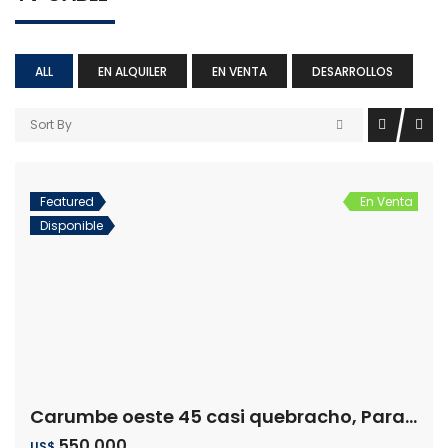
ALL
EN ALQUILER
EN VENTA
DESARROLLOS
Sort By
Featured
En Venta
Disponible
Carumbe oeste 45 casi quebracho, Paraná Country Club, Hernandarias
550.000
US$