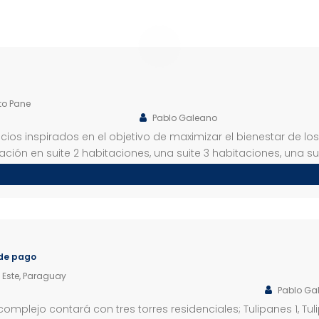
to Pane
Pablo Galeano
cios inspirados en el objetivo de maximizar el bienestar de lo
itación en suite 2 habitaciones, una suite 3 habitaciones, una 
hos con […]
 de pago
Este, Paraguay
Pablo Ga
mplejo contará con tres torres residenciales; Tulipanes 1, Tulip