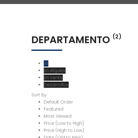
DEPARTAMENTO
(2)
All
En Alquiler
En Venta
Desarrollos
Sort By
Default Order
Featured
Most Viewed
Price (Low to High)
Price (High to Low)
Date (Old to New)