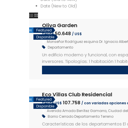
Date (New to Old)
Oliva Garden
Desarrollos
Featured
50.648
Desde
/ US$
Disponible
Monseñor Rodríguez esquina Dr. Ignacio Alber
Departamento
Un edificio moderno y funcional, con espa
inversores. Tipologías: 1 habitación 1 hab
Área de juegos interior Sala lounge Quinc
Eco Villas Club Residencial
Desarrollos
Featured
107.758
Desde US$
/ con variadas opciones
Disponible
Avenida Amado Benítez Gamarra, Ciudad del 
Barrio Cerrado
Departamento
Terreno
Características de los departamentos El co