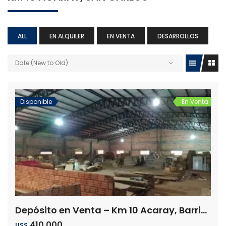
ALL
EN ALQUILER
EN VENTA
DESARROLLOS
Date (New to Old)
Disponible
En Venta
Depósito en Venta – Km 10 Acaray, Barrio San Carlos, Ciudad del Este
410.000
US$