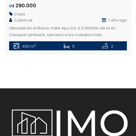
290.000
U$
Casa
Calvin Lei
1 año ago
Ubicada en el Barrio Valle Apu’a II, a 2.000mts de la Av.
Cacique Lambaré, cercano a los colegios más
importantes de la ciudad, sanatorios y centros
2
400 m
5
2
comerciales. Características: Planta Baja: Sala principal y
Sala de Tv con acceso al patio Quincho y Patio trasero con
piscina azulejada de 30.000lts Depósito Cocina amoblada
Lavandería que da […]