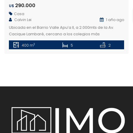
290.000
U$
Casa
Calvin Lei
1 año ago
Ubicada en el Barrio Valle Apu’a II, a 2.000mts de la Av.
Cacique Lambaré, cercano a los colegios más
importantes de la ciudad, sanatorios y centros
2
400 m
5
2
comerciales. Características: Planta Baja: Sala principal y
Sala de Tv con acceso al patio Quincho y Patio trasero con
piscina azulejada de 30.000lts Depósito Cocina amoblada
Lavandería que da […]