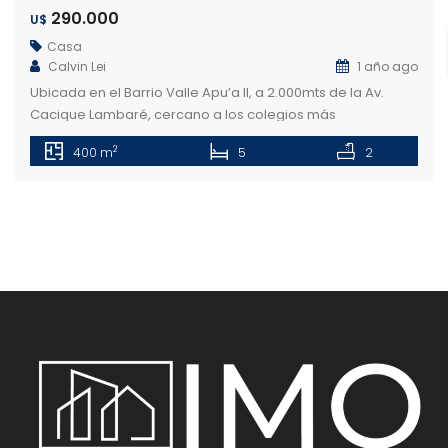
290.000
U$
Casa
Calvin Lei
1 año ago
Ubicada en el Barrio Valle Apu’a II, a 2.000mts de la Av.
Cacique Lambaré, cercano a los colegios más
importantes de la ciudad, sanatorios y centros
2
400 m
5
2
comerciales. Características: Planta Baja: Sala principal y
Sala de Tv con acceso al patio Quincho y Patio trasero con
piscina azulejada de 30.000lts Depósito Cocina amoblada
Lavandería que da […]